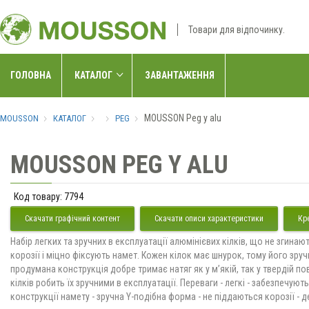
Товари для відпочинку.
ГОЛОВНА
КАТАЛОГ
ЗАВАНТАЖЕННЯ
MOUSSON Peg y alu
MOUSSON
КАТАЛОГ
PEG
MOUSSON PEG Y ALU
Код товару:
7794
Скачати графічний контент
Скачати описи характеристики
Кр
Набір легких та зручних в експлуатації алюмінієвих кілків, що не згинаю
корозії і міцно фіксують намет. Кожен кілок має шнурок, тому його зруч
продумана конструкція добре тримає натяг як у м’якій, так у твердій по
кілків робить їх зручними в експлуатації. Переваги - легкі - забезпечуют
конструкції намету - зручна Y-подібна форма - не піддаються корозії - де