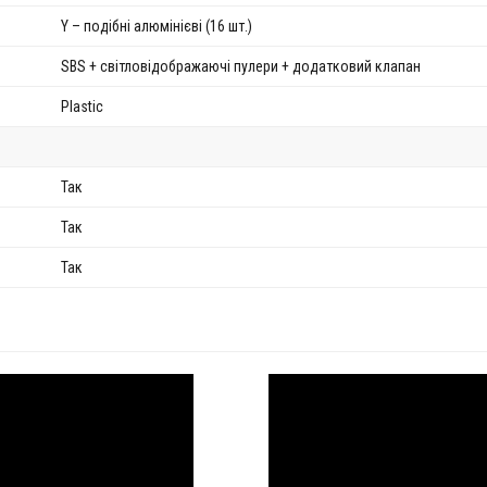
Y – подібні алюмінієві (16 шт.)
SBS + світловідображаючі пулери + додатковий клапан
Plastic
Так
Так
Так