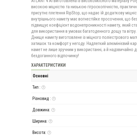
ATLANT 4 Al виготовлена із високоякісного матеріалу Pol
високою міцністю та низькою гігроскопічністю, практично
присутнє плетення RipStop, що надає їй додаткову міцніст
внутрішнього намету має вогнестійке просочення, що бе
підвищує коефіцієнт водонепроникності намету, який с
для використання в умовах багатоденного дощу та вітру.
Днище намету виготовлене із міцного поліестрового мате
затишок та комфорт у негоду. Надлегкий алюмінієвий кар
намет не лише зручним у використанні, а й надзвичайно 
бездоганного відпочинку!
ХАРАКТЕРИСТИКИ
Основні
Тип :
Різновид :
Довжина:
Ширина:
Висота: