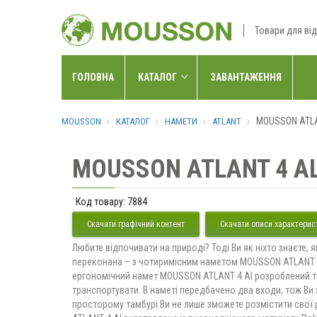
Товари для ві
ГОЛОВНА
КАТАЛОГ
ЗАВАНТАЖЕННЯ
MOUSSON ATLA
MOUSSON
КАТАЛОГ
НАМЕТИ
ATLANT
MOUSSON ATLANT 4 AL
Код товару:
7884
Скачати графічний контент
Скачати описи характерис
Любите відпочивати на природі? Тоді Ви як ніхто знаєте
переконана – з чотиримісним наметом MOUSSON ATLANT 4
ергономічний намет MOUSSON ATLANT 4 Al розроблений та
транспортувати. В наметі передбачено два входи, тож Ви зм
просторому тамбурі Ви не лише зможете розмістити свої р