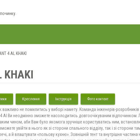
дпочинку.
NT 4 AL KHAKI
 KHAKI
тики
Креслення
Інструкція
Фото контент
, як важливо не помилитись у виборі намету. Команда інженерів-розробник
 Al Ви неодмінно зможете насолодитись довгоочікуваним відпочинком. Л
ким чином, аби Вам було якомога зручніше користуватись ним, встановл
ожете увійти в нього як зі сторони спального відділу, так і зі сторони та
ечі, а й влаштувати «польову кухню». Зовнішній тент та внутрішня частин