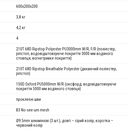
600x200x200
3,8 кг
4,2 кг
4
210T 68D Ripstop Polyester PU3000mm W/R, F/R (поліестер,
ріпстоп, водовідштовхуюче покриття 3000 мм водяного
стовпця, вогнетривке покриття)
210T 68D Ripstop Breathable Polyester (дихаючий поліестер,
ріпстоп)
150D Oxford PU5000mm W/R (оксфорд, водовідштовхуюче
покриття 5000 мм водяного стовпця)
проклеєні шви
B3 No-see-um mesh
Ø9.5mm алюмінієві (3 шт.), довгі – сірий колір, коротка –
червоний колір