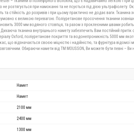
yester – тканини із поліефірного волокна, що є надзвичайно легкою і при 
 не розтягується при намоканні та не псується під дією ультрафіолету. Окр
ь та стійкість до розривів і при цьому практично не додає ваги. Тканина з
зумовно є великою перевагою. Поліуретанове просочення тканини зовнішн
тановить 3000 мм водяного стовпця, та разом з проклеєними швами робит
 Дихаюча тканина внутрішнього намету забезпечить Вам постійний притік с
ріалу Oxford, поліуретанове покриття та водонепроникність 5000 мм яког
кас, що відзначається своєю міцністю і надійністю, та фурнітура відомої 
довговічним. Обираючи намети від ТМ MOUSSON, Ви можете бути певні – Ви 
Намет
Намет
2100 мм
2400 мм
1300 мм