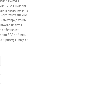
цьому володіє
ім того в тканині
овнішнього тенту та
ього тенту значно
ь намет придатним
віжого повітря.
о забезпечить
марки SBS роблять
на вірному шляху до