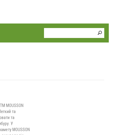
ів ТМ MOUSSON
егкий та
ювати та
мбуру. У
а намету MOUSSON